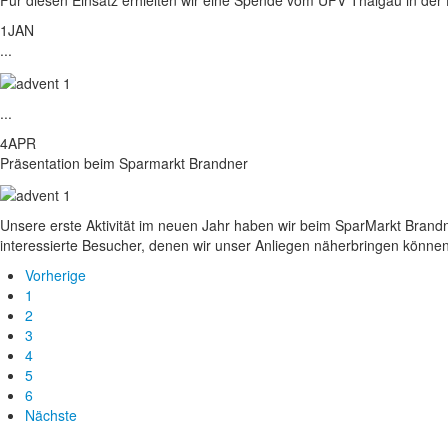
Für diesen Einsatz erhielten wir eine Spende vom UFV Thalgau in der 
1
JAN
...
...
4
APR
Präsentation beim Sparmarkt Brandner
Unsere erste Aktivität im neuen Jahr haben wir beim SparMarkt Brandne
interessierte Besucher, denen wir unser Anliegen näherbringen können
Vorherige
1
2
3
4
5
6
Nächste