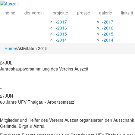
home
der verein
projekte
presse
galerie
links &
-
2017
-
2017
-
2016
-
2016
-
2015
-
2015
-
2014
-
2014
Home
/
Aktivitäten 2015
24
JUL
Jahreshauptversammlung des Vereins Auszeit
...
27
JUN
60 Jahre UFV Thalgau - Arbeitseinsatz
Mitglieder und Helfer des Vereins Auszeit organsierten den Ausschan
Gerlinde, Birgit & Astrid.